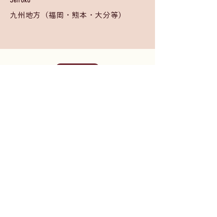
九州地方（福岡・熊本・大分等）
BACK
入学申請
©
2026 by
Moira Girls' School Project Team
.
お問い合わせ