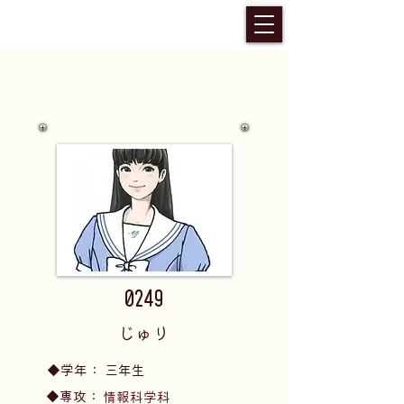
0249
じゅり
​◆学年：
三年生
​◆専攻：
情報科学科