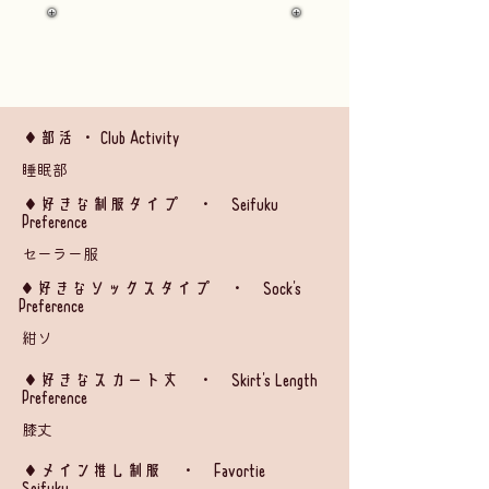
◆部活 ・ Club Activity
睡眠部
​◆好きな制服タイプ ・ Seifuku
Preference
セーラー服
◆好きなソックスタイプ ・ Sock's
Preference
紺ソ
​◆好きなスカート丈 ・ Skirt's Length
Preference
膝丈
​◆メイン推し制服 ・ Favortie
Seifuku