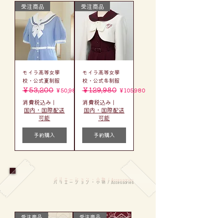
受注商品
受注商品
モイラ高等女學
モイラ高等女學
校・公式夏制服
校・公式冬制服
通常価格
￥53,200
セール価格
通常価格
￥129,980
セール価格
￥50,980
￥105,980
消費税込み
|
消費税込み
|
国内・国際配送
国内・国際配送
可能
可能
予約購入
予約購入
​バリエーション・小物 / Accessories
受注商品
受注商品