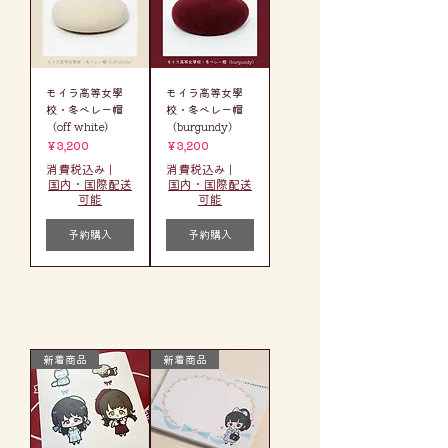
モイラ高等女學
モイラ高等女學
校・冬ベレー帽
校・冬ベレー帽
（off white）
（burgundy）
価格
価格
￥3,200
￥3,200
消費税込み
|
消費税込み
|
国内・国際配送
国内・国際配送
可能
可能
予約購入
予約購入
新着商品
新着商品