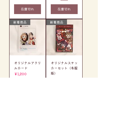
在庫切れ
在庫切れ
新着商品
新着商品
オリジナルアクリ
オリジナルステッ
ルカード
カーセット（冬服
版）
価格
￥1,200
価格
￥650
消費税込み
|
国内・国際配送
消費税込み
|
可能
国内・国際配送
可能
在庫切れ
在庫切れ
新着商品
新着商品