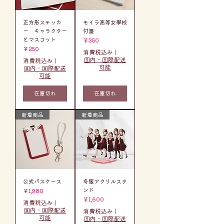
正方形ステッカ
モイラ高等女學校
ー キャラクター
付箋
とマスコット
価格
￥350
価格
￥250
消費税込み
|
国内・国際配送
消費税込み
|
可能
国内・国際配送
可能
在庫切れ
在庫切れ
新着商品
新着商品
公式パスケース
冬服アクリルスタ
ンド
価格
￥1,980
価格
￥1,600
消費税込み
|
国内・国際配送
消費税込み
|
可能
国内・国際配送