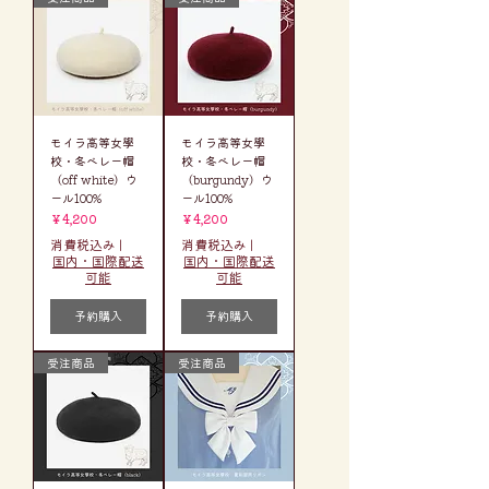
モイラ高等女學
モイラ高等女學
校・冬ベレー帽
校・冬ベレー帽
（off white）ウ
（burgundy）ウ
ール100%
ール100%
価格
価格
￥4,200
￥4,200
消費税込み
|
消費税込み
|
国内・国際配送
国内・国際配送
可能
可能
予約購入
予約購入
受注商品
受注商品