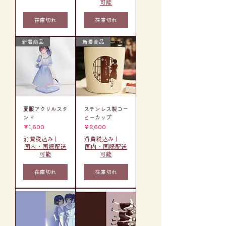
可能
在庫切れ
在庫切れ
新着商品
新着商品
夏服アクリルスタ
ステンレス製コー
ンド
ヒーカップ
価格
価格
￥1,600
￥2,600
消費税込み
|
消費税込み
|
国内・国際配送
国内・国際配送
可能
可能
在庫切れ
在庫切れ