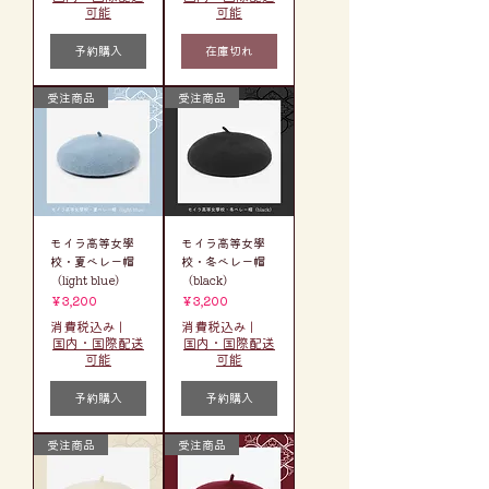
可能
可能
予約購入
在庫切れ
受注商品
受注商品
モイラ高等女學
モイラ高等女學
校・夏ベレー帽
校・冬ベレー帽
（light blue）
（black）
価格
価格
￥3,200
￥3,200
消費税込み
|
消費税込み
|
国内・国際配送
国内・国際配送
可能
可能
予約購入
予約購入
受注商品
受注商品