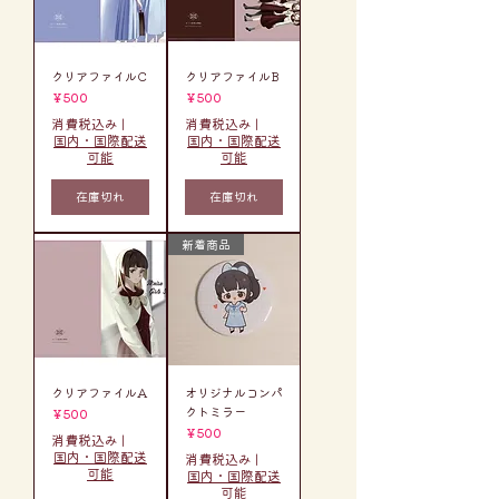
クリアファイルC
クリアファイルB
価格
価格
￥500
￥500
消費税込み
|
消費税込み
|
国内・国際配送
国内・国際配送
可能
可能
在庫切れ
在庫切れ
新着商品
クリアファイルA
オリジナルコンパ
クトミラー
価格
￥500
価格
￥500
消費税込み
|
国内・国際配送
消費税込み
|
可能
国内・国際配送
可能