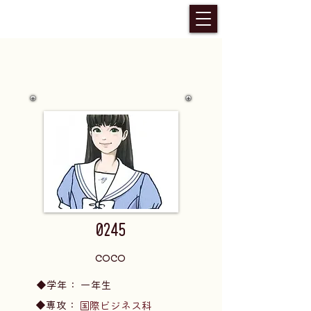
0245
coco
​◆学年：
一年生
​◆専攻：
国際ビジネス科