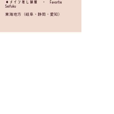
​◆メイン推し制服 ・ Favortie
Seifuku
東海地方（岐阜・静岡・愛知）
BACK
入学申請
©
2026 by
Moira Girls' School Project Team
.
お問い合わせ