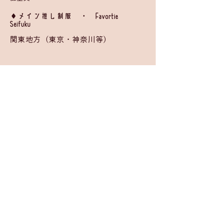
​◆メイン推し制服 ・ Favortie
Seifuku
関東地方（東京・神奈川等）
BACK
入学申請
©
2026 by
Moira Girls' School Project Team
.
お問い合わせ