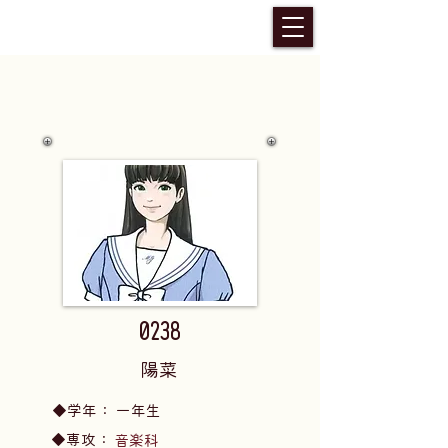
0238
陽菜
​◆学年：
一年生
​◆専攻：
音楽科