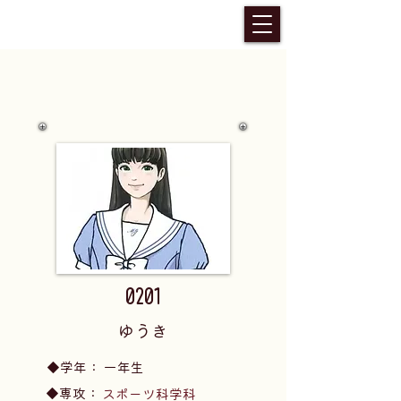
0201
ゆうき
​◆学年：
一年生
​◆専攻：
スポーツ科学科