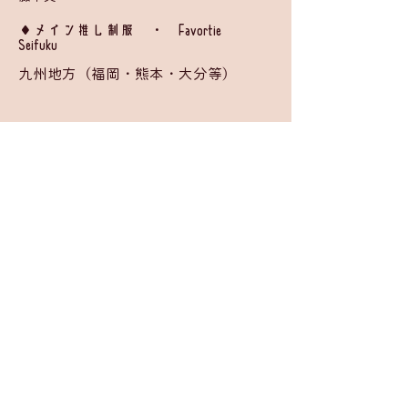
​◆メイン推し制服 ・ Favortie
Seifuku
九州地方（福岡・熊本・大分等）
BACK
入学申請
©
2026 by
Moira Girls' School Project Team
.
お問い合わせ