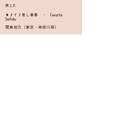
膝上丈
​◆メイン推し制服 ・ Favortie
Seifuku
関東地方（東京・神奈川等）
BACK
入学申請
©
2026 by
Moira Girls' School Project Team
.
お問い合わせ