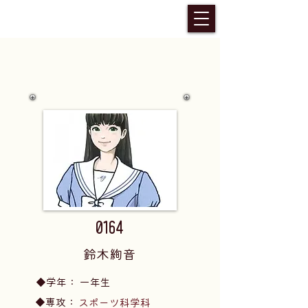
0164
鈴木絢音
​◆学年：
一年生
​◆専攻：
スポーツ科学科