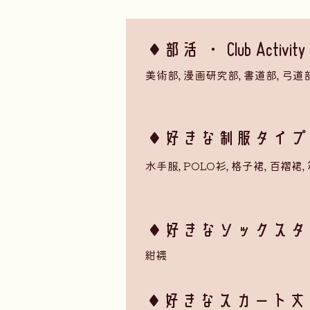
◆部活 ・ Club Activity
美術部, 漫画研究部, 書道部, 弓道部
​◆好きな制服タイプ ・ Se
水手服, POLO衫, 格子裙, 百褶裙
◆好きなソックスタイプ ・ 
紺襪
​◆好きなスカート丈 ・ Ski