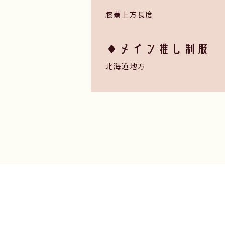
膝蓋上方長度
​◆メイン推し制服 ・ Fa
北海道地方