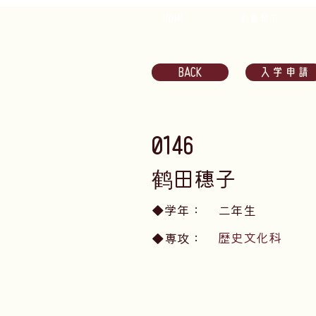
HOME
企画紹介
BACK
入学申請
0146
鹤田穗子
​◆学年：
二年生
歴史文化科
​◆専攻：