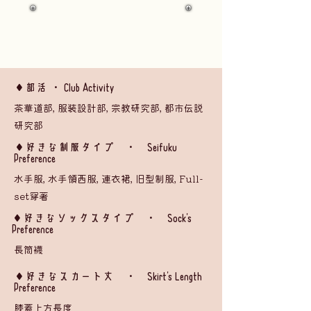
◆部活 ・ Club Activity
茶華道部, 服装設計部, 宗教研究部, 都市伝説
研究部
​◆好きな制服タイプ ・ Seifuku
Preference
水手服, 水手領西服, 連衣裙, 旧型制服, Full-
set穿著
◆好きなソックスタイプ ・ Sock's
Preference
長筒襪
​◆好きなスカート丈 ・ Skirt's Length
Preference
膝蓋上方長度