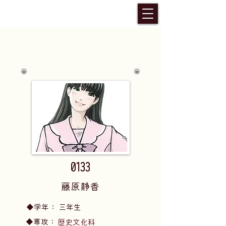
0133
藤原静香
​◆学年：
三年生
​◆専攻：
歴史文化科