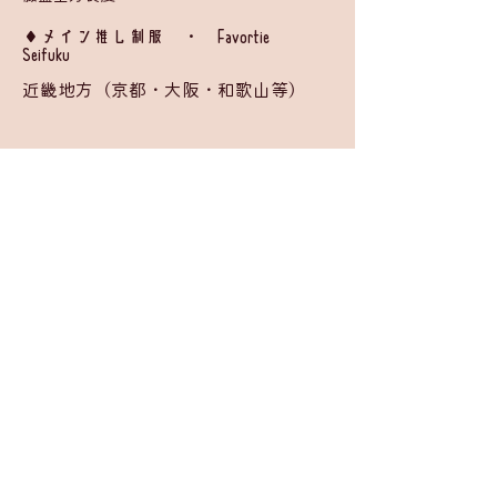
​◆メイン推し制服 ・ Favortie
Seifuku
近畿地方（京都・大阪・和歌山等）
BACK
入学申請
©
2026 by
Moira Girls' School Project Team
.
お問い合わせ