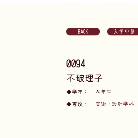
HOME
企画紹介
BACK
入学申請
0094
不破理子
​◆学年：
四年生
美術・設計学科
​◆専攻：