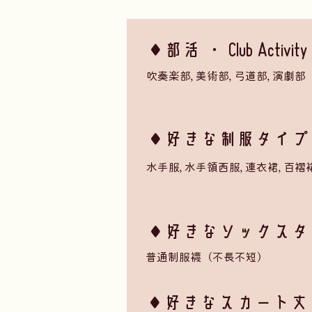
◆部活 ・ Club Activity
吹奏楽部, 美術部, 弓道部, 演劇部
​◆好きな制服タイプ ・ Se
水手服, 水手領西服, 連衣裙, 百褶裙, 
◆好きなソックスタイプ ・ 
普通制服襪（不長不短）
​◆好きなスカート丈 ・ Ski