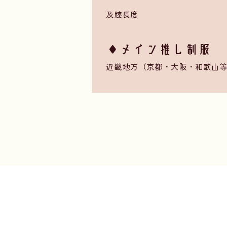
及膝長度
​◆メイン推し制服 ・ Fa
近畿地方（京都・大阪・和歌山