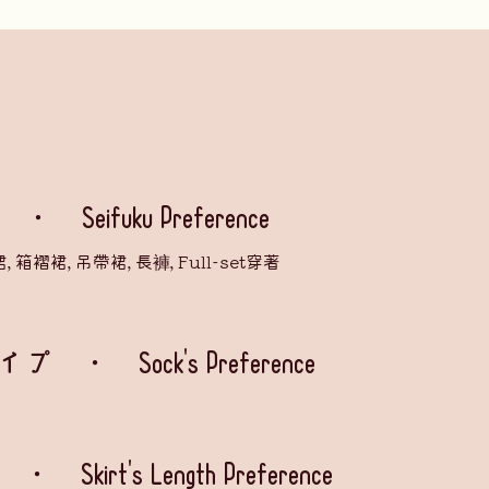
ifuku Preference
箱褶裙, 吊帶裙, 長褲, Full-set穿著
Sock's Preference
rt's Length Preference