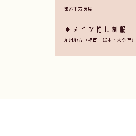
膝蓋下方長度
​◆メイン推し制服 ・ Fa
九州地方（福岡・熊本・大分等