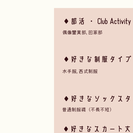
◆部活 ・ Club Activity
偶像鑒賞部, 回家部
​◆好きな制服タイプ ・ Se
水手服, 西式制服
◆好きなソックスタイプ ・ 
普通制服襪（不長不短）
​◆好きなスカート丈 ・ Ski