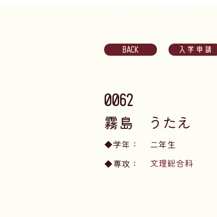
HOME
企画紹介
BACK
入学申請
0062
霧島 うたえ
​◆学年：
二年生
文理総合科
​◆専攻：