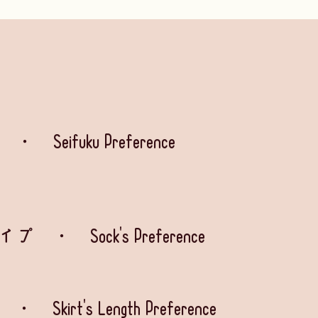
ifuku Preference
Sock's Preference
rt's Length Preference